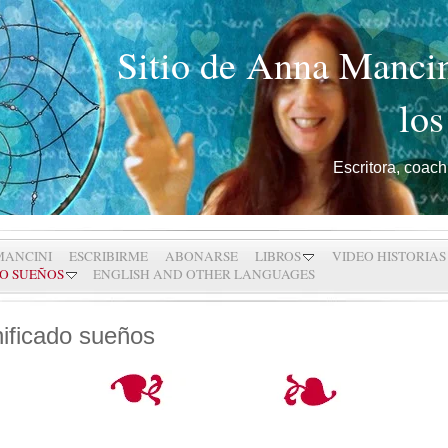
Sitio de Anna Mancin
los
Escritora, coach
MANCINI
ESCRIBIRME
ABONARSE
LIBROS
VIDEO HISTORIAS
DO SUEÑOS
ENGLISH AND OTHER LANGUAGES
ificado sueños