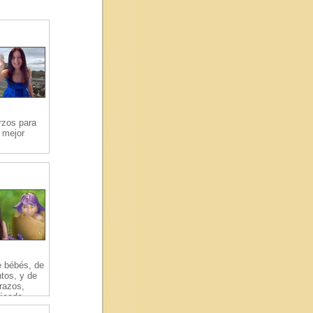
rzos para
 mejor
 bébés, de
tos, y de
razos,
ficado