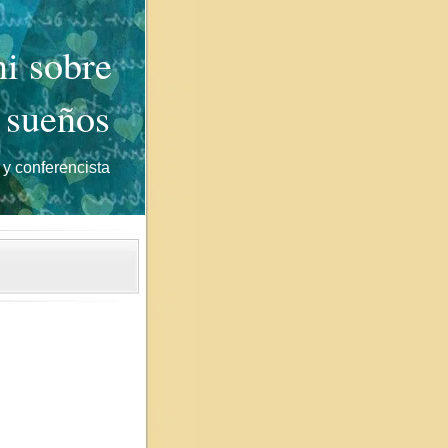
i sobre
 sueños
 y conferencista