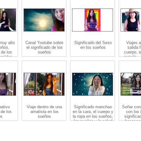
muy alto
Canal Youtube sobre
Significado del Sexo
Viajes a
eños,
el significado de los
en los sueños
salida 
 de los
sueños
cuerpo, e
caídas
gemelo »
tenemo
su
nativo
Viaje dentro de una
Significado manchas
Soñar con
 de los
amatista en los
en la cara, el cuerpo y
con los 
os
sueños
la ropa en los sueños,
signific
los sueños y la salud
hacer pa
soñar co